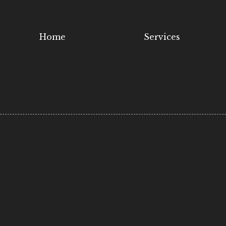
内
容
を
Home
Services
ス
キ
ッ
プ